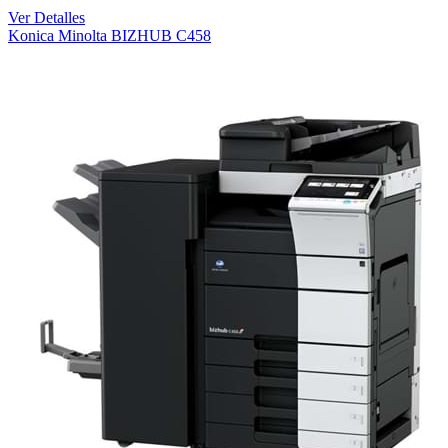
Ver Detalles
Konica Minolta BIZHUB C458