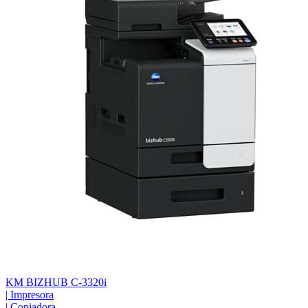
KM BIZHUB C-3320i
|
Impresora
|
Copiadora