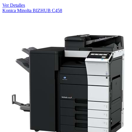
Ver Detalles
Konica Minolta BIZHUB C458