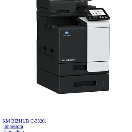
KM BIZHUB C-3320i
|
Impresora
|
Copiadora