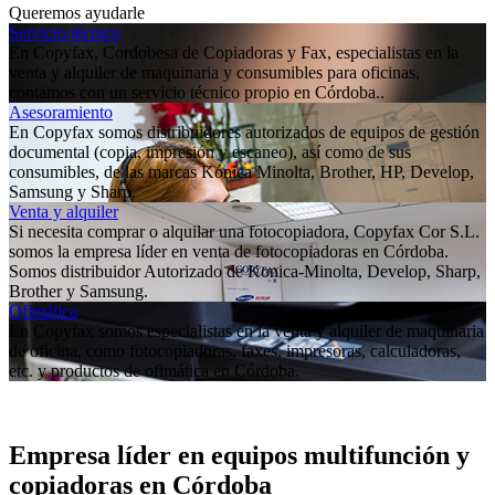
Queremos ayudarle
Servicio técnico
En Copyfax, Cordobesa de Copiadoras y Fax, especialistas en la
venta y alquiler de maquinaria y consumibles para oficinas,
contamos con un servicio técnico propio en Córdoba..
Asesoramiento
En Copyfax somos distribuidores autorizados de equipos de gestión
documental (copia, impresión y escaneo), así como de sus
consumibles, de las marcas Kónica Minolta, Brother, HP, Develop,
Samsung y Sharp.
Venta y alquiler
Si necesita comprar o alquilar una fotocopiadora, Copyfax Cor S.L.
somos la empresa líder en venta de fotocopiadoras en Córdoba.
Somos distribuidor Autorizado de Konica-Minolta, Develop, Sharp,
Brother y Samsung.
Ofimática
En Copyfax somos especialistas en la venta y alquiler de maquinaria
de oficina, como fotocopiadoras, faxes, impresoras, calculadoras,
etc. y productos de ofimática en Córdoba.
Empresa líder en equipos multifunción y
copiadoras en Córdoba