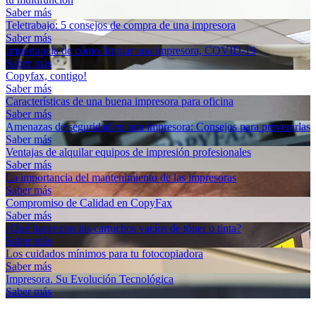
Saber más
Teletrabajo: 5 consejos de compra de una impresora
Saber más
Importancia de cómo limpiar una impresora, COVID-19
Saber más
Copyfax, contigo!
Saber más
Características de una buena impresora para oficina
Saber más
Amenazas de seguridad en una impresora: Consejos para prevenirlas
Saber más
Ventajas de alquilar equipos de impresión profesionales
Saber más
La importancia del mantenimiento de las impresoras
Saber más
Compromiso de Calidad en CopyFax
Saber más
¿Qué hacer con los cartuchos vacíos de tóner o tinta?
Saber más
Los cuidados mínimos para tu fotocopiadora
Saber más
Impresora. Su Evolución Tecnológica
Saber más