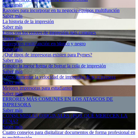
Saber más
Razones para incorporar en tu negocio equipos multifunción
Saber más
La historia de la impresión
Saber más
Estos son los errores de impresión más comunes
Saber más
Impresoras multifunción en blanco y negro
Saber más
¿Qué tipos de impresoras existen para Pymes?
Saber más
Conoce la mejor forma de borrar la cola de impresión
Saber más
Cómo aumentar la velocidad de impresión de tu impresora
Saber más
Mejores impresoras para estudiantes
Saber más
ERRORES MÁS COMUNES EN LOS ATASCOS DE
IMPRESORA
Saber más
CONSUMIBLES ORIGINALES ¿POR QUÉ MERECEN LA
PENA?
Saber más
Cuatro consejos para digitalizar documentos de forma profesional en
tu multifunción