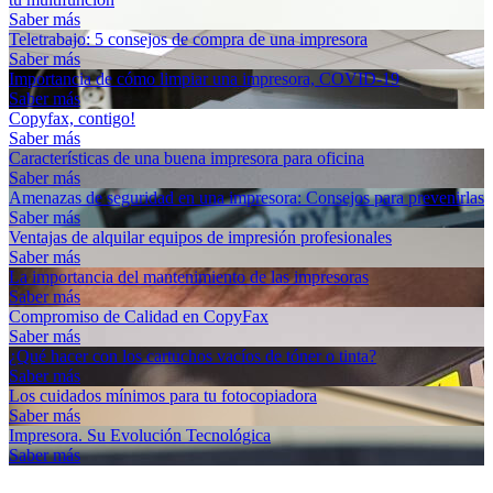
Saber más
Teletrabajo: 5 consejos de compra de una impresora
Saber más
Importancia de cómo limpiar una impresora, COVID-19
Saber más
Copyfax, contigo!
Saber más
Características de una buena impresora para oficina
Saber más
Amenazas de seguridad en una impresora: Consejos para prevenirlas
Saber más
Ventajas de alquilar equipos de impresión profesionales
Saber más
La importancia del mantenimiento de las impresoras
Saber más
Compromiso de Calidad en CopyFax
Saber más
¿Qué hacer con los cartuchos vacíos de tóner o tinta?
Saber más
Los cuidados mínimos para tu fotocopiadora
Saber más
Impresora. Su Evolución Tecnológica
Saber más