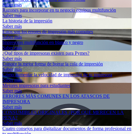
Saber más
Razones para incorporar en tu negocio equipos multifunción
Saber más
La historia de la impresión
Saber más
Estos son los errores de impresión más comunes
Saber más
Impresoras multifunción en blanco y negro
Saber más
¿Qué tipos de impresoras existen para Pymes?
Saber más
Conoce la mejor forma de borrar la cola de impresión
Saber más
Cómo aumentar la velocidad de impresión de tu impresora
Saber más
Mejores impresoras para estudiantes
Saber más
ERRORES MÁS COMUNES EN LOS ATASCOS DE
IMPRESORA
Saber más
CONSUMIBLES ORIGINALES ¿POR QUÉ MERECEN LA
PENA?
Saber más
Cuatro consejos para digitalizar documentos de forma profesional en
tu multifunción