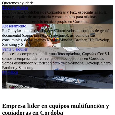
Queremos ayudarle
Servicio técnico
En Copyfax, Cordobesa de Copiadoras y Fax, especialistas en la
venta y alquiler de maquinaria y consumibles para oficinas,
contamos con un servicio técnico propio en Córdoba..
Asesoramiento
En Copyfax somos distribuidores autorizados de equipos de gestión
documental (copia, impresión y escaneo), así como de sus
consumibles, de las marcas Kónica Minolta, Brother, HP, Develop,
Samsung y Sharp.
Venta y alquiler
Si necesita comprar o alquilar una fotocopiadora, Copyfax Cor S.L.
somos la empresa líder en venta de fotocopiadoras en Córdoba.
Somos distribuidor Autorizado de Konica-Minolta, Develop, Sharp,
Brother y Samsung.
Ofimática
En Copyfax somos especialistas en la venta y alquiler de maquinaria
de oficina, como fotocopiadoras, faxes, impresoras, calculadoras,
etc. y productos de ofimática en Córdoba.
Empresa líder en equipos multifunción y
copiadoras en Córdoba